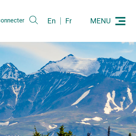
MENU
 connecter
En
Fr
Menu
Search