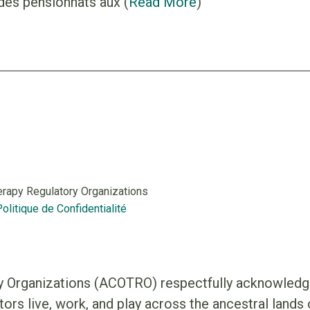
des pensionnats aux (
Read More
)
erapy Regulatory Organizations
olitique de Confidentialité
 Organizations (ACOTRO) respectfully acknowledges 
ors live, work, and play across the ancestral land