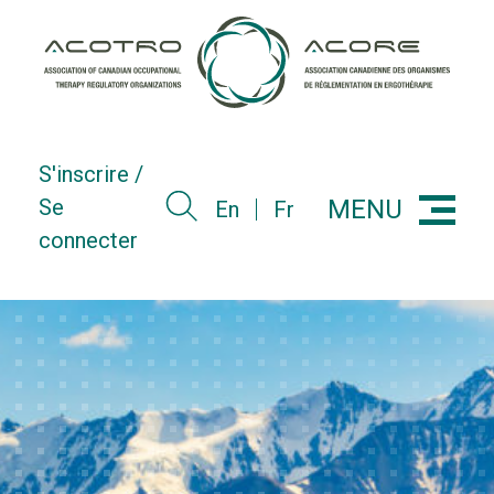
Skip
to
content
S'inscrire /
MENU
Se
En
Fr
Menu
connecter
Search