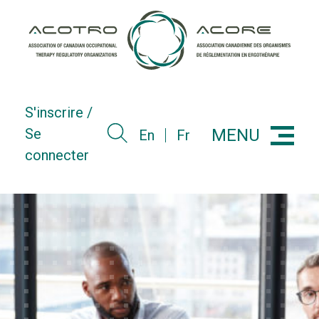
Skip
to
content
S'inscrire /
MENU
Se
En
Fr
Menu
connecter
Search